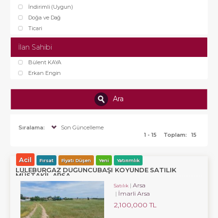
İndirimli (Uygun)
Doğa ve Dağ
Ticari
İlan Sahibi
Bülent KAYA
Erkan Engin
Ara
Sıralama:
Son Güncelleme
1 - 15
Toplam:
15
Acil
Fırsat
Fiyatı Düşen
Yeni
Yatırımlık
LÜLEBURGAZ DÜĞÜNCÜBAŞI KÖYÜNDE SATILIK
MÜSTAKIL ARSA
Arsa
Satılık
İmarli Arsa
2,100,000 TL