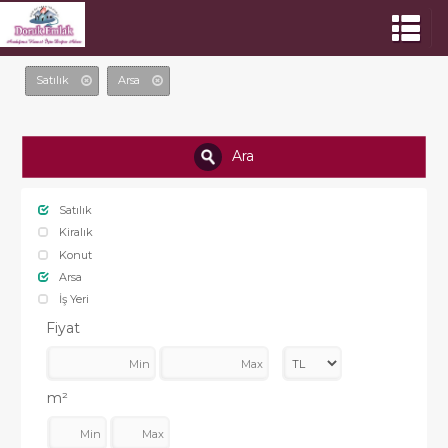
Satılık
Arsa
Ara
Satılık
Kiralık
Konut
Arsa
İş Yeri
Fiyat
m²