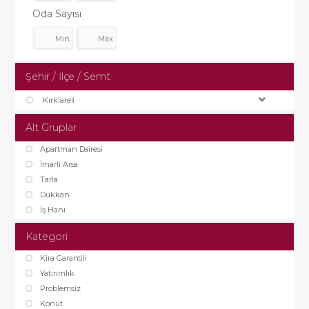
Oda Sayısı
Şehir / İlçe / Semt
Kırklareli
Alt Gruplar
Apartman Dairesi
İmarli Arsa
Tarla
Dükkan
İş Hanı
Kategori
Kira Garantili
Yatırımlık
Problemsiz
Konut