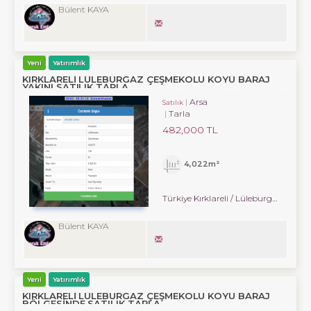
Bülent KAYA
Yeni
Yatırımlık
KIRKLARELİ LÜLEBURGAZ ÇEŞMEKOLU KÖYÜ BARAJ
YAKINI SATILIK TARLA
Arsa
Satılık
Tarla
482,000 TL
4,022m²
Türkiye Kırklareli / Lüleburgaz
/ Çe
Bülent KAYA
Yeni
Yatırımlık
KIRKLARELİ LÜLEBURGAZ ÇEŞMEKOLU KÖYÜ BARAJ
BÖLGESİNDE SATILIK TARLA.