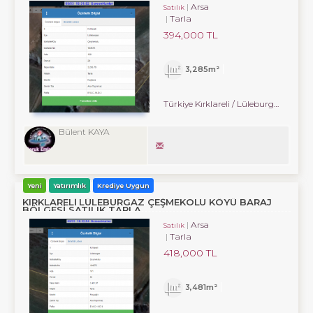
Arsa
Satılık
Tarla
394,000 TL
3,285m²
Türkiye Kırklareli / Lüleburgaz
/ Çe
Bülent KAYA
Yeni
Yatırımlık
Krediye Uygun
KIRKLARELİ LÜLEBURGAZ ÇEŞMEKOLU KÖYÜ BARAJ
BÖLGESİ SATILIK TARLA.
Arsa
Satılık
Tarla
418,000 TL
3,481m²