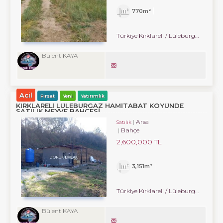
770m²
Türkiye Kırklareli / Lüleburgaz
/ Dü
Bülent KAYA
Acil
Fırsat
Yeni
Yatırımlık
KIRKLARELİ LÜLEBURGAZ HAMİTABAT KÖYÜNDE
SATILIK MEYVE BAHÇESİ
Arsa
Satılık
Bahçe
2,600,000 TL
3,151m²
Türkiye Kırklareli / Lüleburgaz
/ Ha
Bülent KAYA