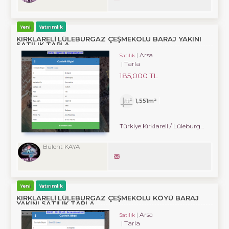
Yeni
Yatırımlık
KIRKLARELİ LÜLEBURGAZ ÇEŞMEKOLU BARAJ YAKINI
SATILIK TARLA
Arsa
Satılık
Tarla
185,000 TL
1,551m²
Türkiye Kırklareli / Lüleburgaz
/ Çe
Bülent KAYA
Yeni
Yatırımlık
KIRKLARELİ LÜLEBURGAZ ÇEŞMEKOLU KÖYÜ BARAJ
YAKINI SATILIK TARLA
Arsa
Satılık
Tarla