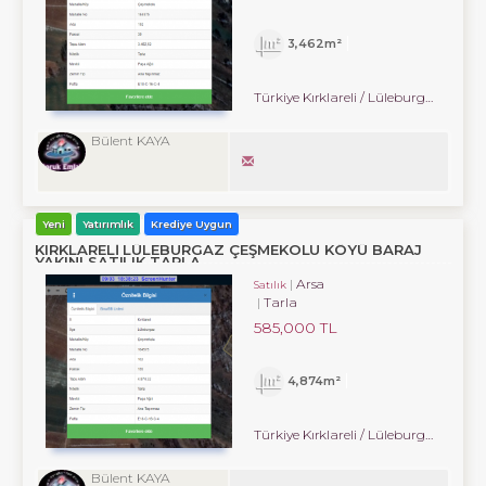
3,462m²
Türkiye Kırklareli / Lüleburgaz
/ Çe
Bülent KAYA
Yeni
Yatırımlık
Krediye Uygun
KIRKLARELİ LÜLEBURGAZ ÇEŞMEKOLU KÖYÜ BARAJ
YAKINI SATILIK TARLA
Arsa
Satılık
Tarla
585,000 TL
4,874m²
Türkiye Kırklareli / Lüleburgaz
/ Çe
Bülent KAYA