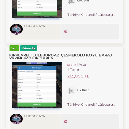
7,906m²
Türkiye Kırklareli / Lüleburgaz
/ Çe
Bülent KAYA
Yeni
Yatırımlık
KIRKLARELİ LÜLEBURGAZ ÇEŞMEKOLU KÖYÜ BARAJ
YAKINI SATILIK TARLA
Arsa
Satılık
Tarla
265,000 TL
2,211m²
Türkiye Kırklareli / Lüleburgaz
/ Çe
Bülent KAYA