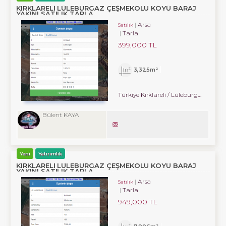
KIRKLARELİ LÜLEBURGAZ ÇEŞMEKOLU KÖYÜ BARAJ
YAKINI SATILIK TARLA
Arsa
Satılık
Tarla
399,000 TL
3,325m²
Türkiye Kırklareli / Lüleburgaz
/ Çe
Bülent KAYA
Yeni
Yatırımlık
KIRKLARELİ LÜLEBURGAZ ÇEŞMEKOLU KÖYÜ BARAJ
YAKINI SATILIK TARLA
Arsa
Satılık
Tarla
949,000 TL