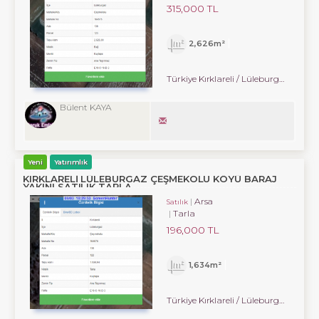
315,000 TL
2,626m²
Türkiye Kırklareli / Lüleburgaz
/ Çe
Bülent KAYA
Yeni
Yatırımlık
KIRKLARELİ LÜLEBURGAZ ÇEŞMEKOLU KÖYÜ BARAJ
YAKINI SATILIK TARLA
Arsa
Satılık
Tarla
196,000 TL
1,634m²
Türkiye Kırklareli / Lüleburgaz
/ Çe