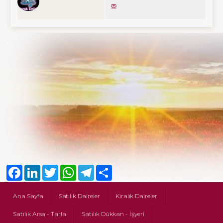
Facebook
LinkedIn
Twitter
WhatsApp
Telegram
Share
Ana Sayfa
Satılık Daireler
Kiralık Daireler
Satılık Arsa - Tarla
Satılık Dükkan - İşyeri