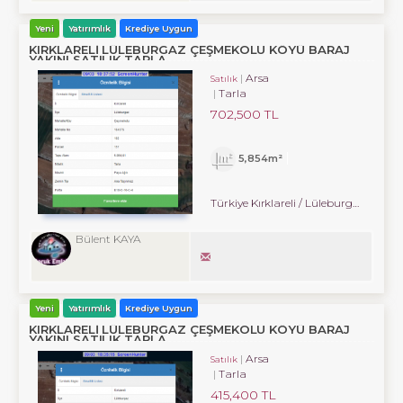
Yeni
Yatırımlık
Krediye Uygun
KIRKLARELİ LÜLEBURGAZ ÇEŞMEKOLU KÖYÜ BARAJ
YAKINI SATILIK TARLA
Arsa
Satılık
Tarla
702,500 TL
5,854m²
Türkiye Kırklareli / Lüleburgaz
/ Çe
Bülent KAYA
Yeni
Yatırımlık
Krediye Uygun
KIRKLARELİ LÜLEBURGAZ ÇEŞMEKOLU KÖYÜ BARAJ
YAKINI SATILIK TARLA
Arsa
Satılık
Tarla
415,400 TL