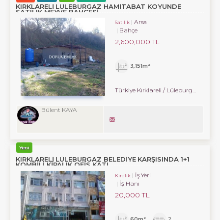
KIRKLARELİ LÜLEBURGAZ HAMİTABAT KÖYÜNDE
SATILIK MEYVE BAHÇESİ
Arsa
Satılık
Bahçe
2,600,000 TL
3,151m²
Türkiye Kırklareli / Lüleburgaz
/ Ha
Bülent KAYA
Yeni
KIRKLARELİ LÜLEBURGAZ BELEDİYE KARŞISINDA 1+1
KOMBİLİ KİRALIK OFİS KATI.
İş Yeri
Kiralık
İş Hanı
20,000 TL
60m²
2