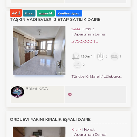
Acil
Fırsat
Yatırımlık
Krediye Uygun
TAŞKIN VADI EVLERI 3 ETAP SATILIK DAIRE
Konut
Satılık
Apartman Dairesi
5,750,000 TL
130m²
3
1
2
Türkiye Kırklareli / Lüleburgaz
/ Cumh
Bülent KAYA
ORDUEVI YAKINI KIRALIK EŞYALI DAIRE
Konut
Kiralık
Apartman Dairesi