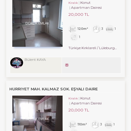
Konut
Kiralık
Apartman Dairesi
20,000 TL
120m²
3
1
1
Türkiye Kırklareli / Lüleburgaz
/ Hürri
Bülent KAYA
HÜRRIYET MAH. KALMAZ SOK. EŞYALI DAIRE
Konut
Kiralık
Apartman Dairesi
20,000 TL
110m²
3
1