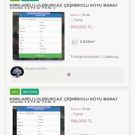
KIRKLARELİ LÜLEBURGAZ ÇEŞMEKOLU KÖYÜ BARAJ
YAKINI SATILIK TARLA
Arsa
Satılık
Tarla
315,000 TL
2,626m²
Türkiye Kırklareli / Lüleburgaz
/ Çe
Bülent KAYA
Yeni
Yatırımlık
KIRKLARELİ LÜLEBURGAZ ÇEŞMEKOLU KÖYÜ BARAJ
YAKINI SATILIK TARLA
Arsa
Satılık
Tarla
196,000 TL