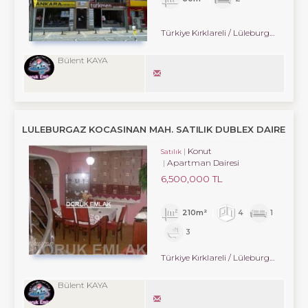
Türkiye Kırklareli / Lüleburgaz
/ Cumh
Bülent KAYA
LÜLEBURGAZ KOCASINAN MAH. SATILIK DUBLEX DAIRE
Konut
Satılık
Apartman Dairesi
6,500,000 TL
210m²
4
1
3
Türkiye Kırklareli / Lüleburgaz
/ Cumh
Bülent KAYA