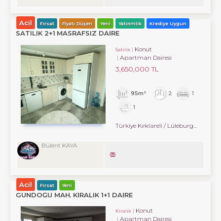
Acil
Fırsat
Fiyatı Düşen
Yeni
Yatırımlık
Krediye Uygun
SATILIK 2+1 MASRAFSIZ DAIRE
Konut
Satılık
Apartman Dairesi
3,650,000 TL
95m²
2
1
1
Türkiye Kırklareli / Lüleburgaz
/ Cumh
Bülent KAYA
Acil
Fırsat
Yeni
GÜNDOĞU MAH. KIRALIK 1+1 DAIRE
Konut
Kiralık
Apartman Dairesi