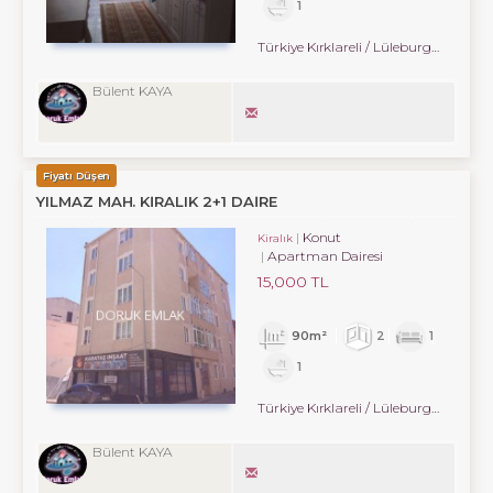
1
Türkiye Kırklareli / Lüleburgaz
/ Hürri
Bülent KAYA
Fiyatı Düşen
YILMAZ MAH. KIRALIK 2+1 DAIRE
Konut
Kiralık
Apartman Dairesi
15,000 TL
90m²
2
1
1
Türkiye Kırklareli / Lüleburgaz
/ Cumh
Bülent KAYA