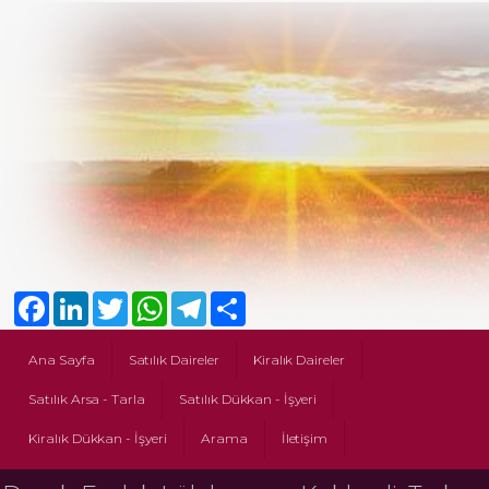
Facebook
LinkedIn
Twitter
WhatsApp
Telegram
Share
Ana Sayfa
Satılık Daireler
Kiralık Daireler
Satılık Arsa - Tarla
Satılık Dükkan - İşyeri
Kiralık Dükkan - İşyeri
Arama
İletişim