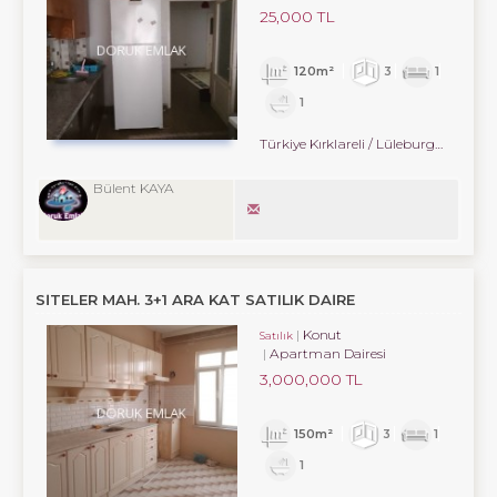
25,000 TL
120m²
3
1
1
Türkiye Kırklareli / Lüleburgaz
/ Cumh
Bülent KAYA
SITELER MAH. 3+1 ARA KAT SATILIK DAIRE
Konut
Satılık
Apartman Dairesi
3,000,000 TL
150m²
3
1
1