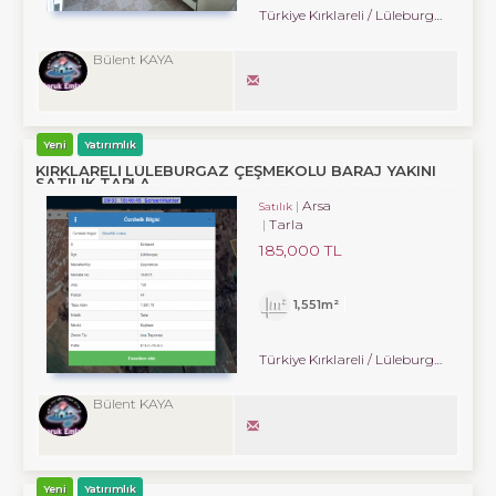
Türkiye Kırklareli / Lüleburgaz
/ Hürri
Bülent KAYA
Yeni
Yatırımlık
KIRKLARELİ LÜLEBURGAZ ÇEŞMEKOLU BARAJ YAKINI
SATILIK TARLA
Arsa
Satılık
Tarla
185,000 TL
1,551m²
Türkiye Kırklareli / Lüleburgaz
/ Çe
Bülent KAYA
Yeni
Yatırımlık