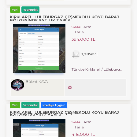
Yeni
Yatırımlık
KIRKLARELİ LÜLEBURGAZ ÇEŞMEKOLU KÖYÜ BARAJ
BÖLGESİNDE SATILIK TARLA.
Arsa
Satılık
Tarla
394,000 TL
3,285m²
Türkiye Kırklareli / Lüleburgaz
/ Çe
Bülent KAYA
Yeni
Yatırımlık
Krediye Uygun
KIRKLARELİ LÜLEBURGAZ ÇEŞMEKOLU KÖYÜ BARAJ
BÖLGESİ SATILIK TARLA.
Arsa
Satılık
Tarla
418,000 TL