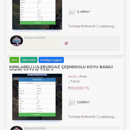
3,481m²
Türkiye Kırklareli / Lüleburgaz
/ Çe
Bülent KAYA
Yeni
Yatırımlık
Krediye Uygun
KIRKLARELİ LÜLEBURGAZ ÇEŞMEKOLU KÖYÜ BARAJ
YAKINI SATILIK TARLA
Arsa
Satılık
Tarla
190,000 TL
1,588m²
Türkiye Kırklareli / Lüleburgaz
/ Çe
Bülent KAYA