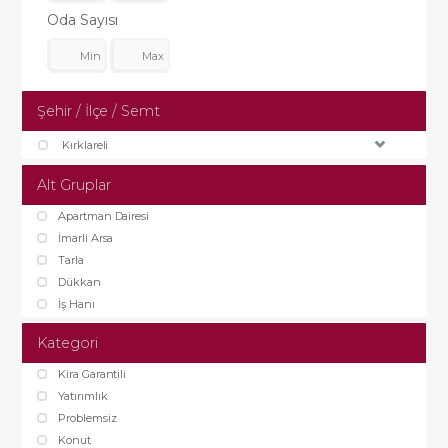
Oda Sayısı
Şehir / İlçe / Semt
Kırklareli
Alt Gruplar
Apartman Dairesi
İmarli Arsa
Tarla
Dükkan
İş Hanı
Kategori
Kira Garantili
Yatırımlık
Problemsiz
Konut