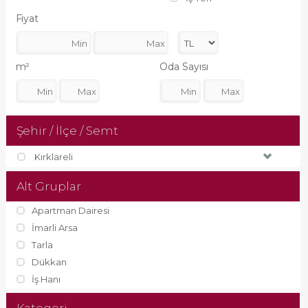
Fiyat
m²
Oda Sayısı
Şehir / İlçe / Semt
Kırklareli
Alt Gruplar
Apartman Dairesi
İmarli Arsa
Tarla
Dükkan
İş Hanı