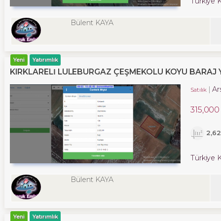
Türkiye K
Bülent KAYA
Yeni
Yatırımlık
KIRKLARELİ LÜLEBURGAZ ÇEŞMEKOLU KÖYÜ BARAJ YA
Ar
Satılık
315,000
2,6
Türkiye K
Bülent KAYA
Yeni
Yatırımlık