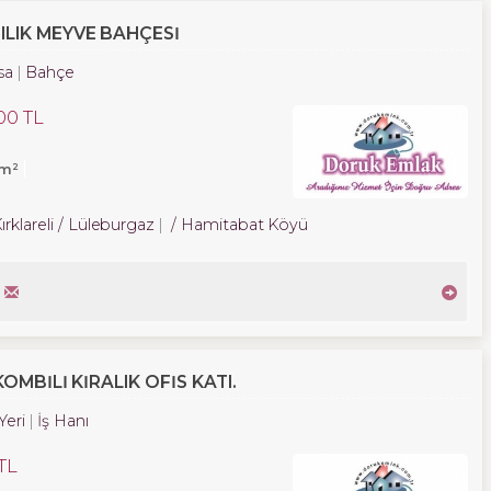
LIK MEYVE BAHÇESİ
sa
Bahçe
00 TL
1m²
ırklareli / Lüleburgaz
/ Hamitabat Köyü
OMBİLİ KİRALIK OFİS KATI.
 Yeri
İş Hanı
TL