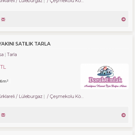
ırklareli / Lüleburgaz
/ Çeşmekolu Köyü
KINI SATILIK TARLA
sa
Tarla
 TL
26m²
ırklareli / Lüleburgaz
/ Çeşmekolu Köyü