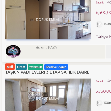
Ko
Satılık
6,500,0
150
Türkiye K
Bülent KAYA
Acil
Fırsat
Yatırımlık
Krediye Uygun
TAŞKIN VADI EVLERI 3 ETAP SATILIK DAIRE
Ko
Satılık
5,750,0
130