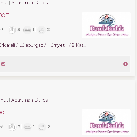
nut
Apartman Dairesi
00 TL
m²
3
1
2
ırklareli / Lüleburgaz
/ Hürriyet
/ 8 Kasım Mah.
nut
Apartman Dairesi
00 TL
m²
3
1
2