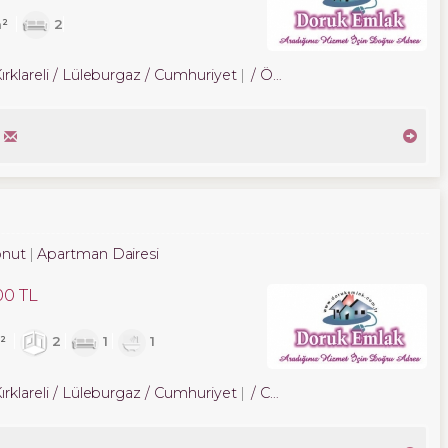
²
2
ırklareli / Lüleburgaz
/ Cumhuriyet
/ Özerler Mah.
nut
Apartman Dairesi
00 TL
²
2
1
1
ırklareli / Lüleburgaz
/ Cumhuriyet
/ Cumhuriyet Mah.