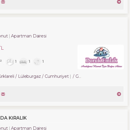
onut
Apartman Dairesi
TL
²
1
1
1
ırklareli / Lüleburgaz
/ Cumhuriyet
/ Gündoğu Mah.
NDA KIRALIK
onut
Apartman Dairesi