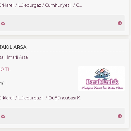
ırklareli / Lüleburgaz
/ Cumhuriyet
/ Güneş Mah.
TAKIL ARSA
sa
İmarli Arsa
00 TL
m²
ırklareli / Lüleburgaz
/ Düğüncübaşı Köyü