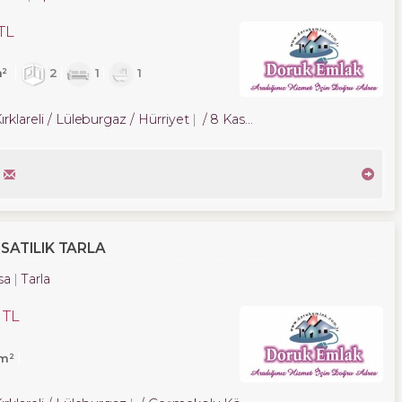
TL
m²
2
1
1
ırklareli / Lüleburgaz
/ Hürriyet
/ 8 Kasım Mah.
SATILIK TARLA
sa
Tarla
 TL
1m²