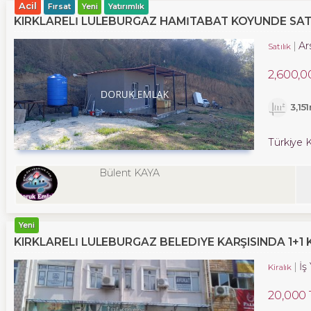
Acil
Fırsat
Yeni
Yatırımlık
KIRKLARELİ LÜLEBURGAZ HAMİTABAT KÖYÜNDE SATI
Ar
Satılık
2,600,0
3,15
Türkiye K
Bülent KAYA
Yeni
KIRKLARELİ LÜLEBURGAZ BELEDİYE KARŞISINDA 1+1 K
İş
Kiralık
20,000 