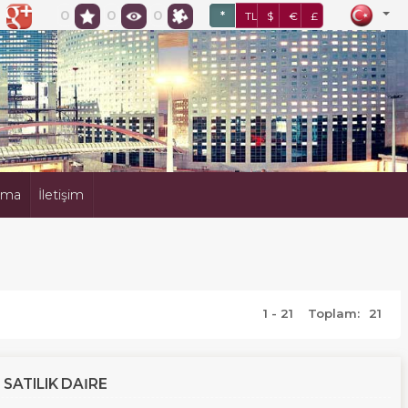
t, Arsa, Emlak, Emlakçı, Emlakçılar,
0
0
0
*
TL
$
€
£
sası,
ama
İletişim
1 - 21
Toplam:
21
SATILIK DAIRE