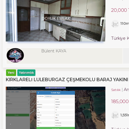
20,000 
110
Türkiye K
Bülent KAYA
Yeni
Yatırımlık
KIRKLARELİ LÜLEBURGAZ ÇEŞMEKOLU BARAJ YAKINI 
Ar
Satılık
185,000
1,55