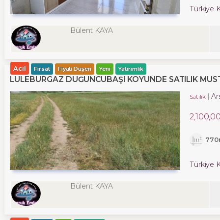
Türkiye K
Bülent KAYA
Acil
Fırsat
Fiyatı Düşen
Yeni
Yatırımlık
LÜLEBURGAZ DÜĞÜNCÜBAŞI KÖYÜNDE SATILIK MÜS
Ar
Satılık
2,100,0
770
Türkiye K
Bülent KAYA