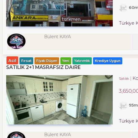
60m
Türkiye K
Bülent KAYA
Acil
Fırsat
Fiyatı Düşen
Yeni
Yatırımlık
Krediye Uygun
SATILIK 2+1 MASRAFSIZ DAIRE
Ko
Satılık
3,650,0
95m
Türkiye K
Bülent KAYA