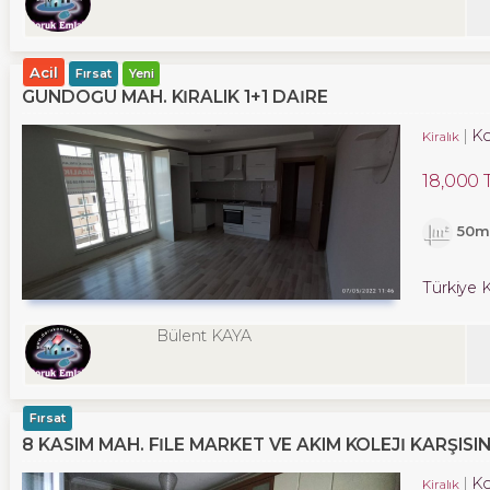
Acil
Fırsat
Yeni
GÜNDOĞU MAH. KIRALIK 1+1 DAIRE
K
Kiralık
18,000 
50m
Türkiye K
Bülent KAYA
Fırsat
8 KASIM MAH. FILE MARKET VE AKIM KOLEJI KARŞISI
K
Kiralık