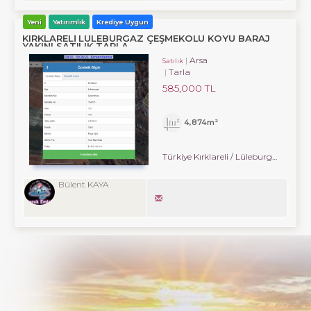
Yeni
Yatırımlık
Krediye Uygun
KIRKLARELİ LÜLEBURGAZ ÇEŞMEKOLU KÖYÜ BARAJ
YAKINI SATILIK TARLA
Arsa
Satılık
Tarla
585,000 TL
4,874m²
Türkiye Kırklareli / Lüleburgaz
/ Çe
Bülent KAYA