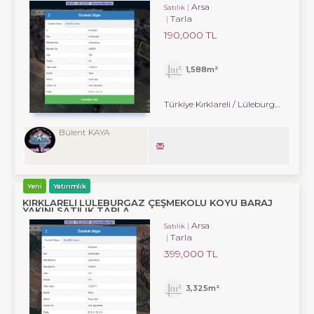
Arsa
Satılık
Tarla
190,000 TL
1,588m²
Türkiye Kırklareli / Lüleburgaz
/ Çe
Bülent KAYA
Yeni
Yatırımlık
KIRKLARELİ LÜLEBURGAZ ÇEŞMEKOLU KÖYÜ BARAJ
YAKINI SATILIK TARLA
Arsa
Satılık
Tarla
399,000 TL
3,325m²