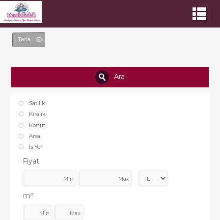
Tarla
Ara
Satılık
Kiralık
Konut
Arsa
İş Yeri
Fiyat
m²