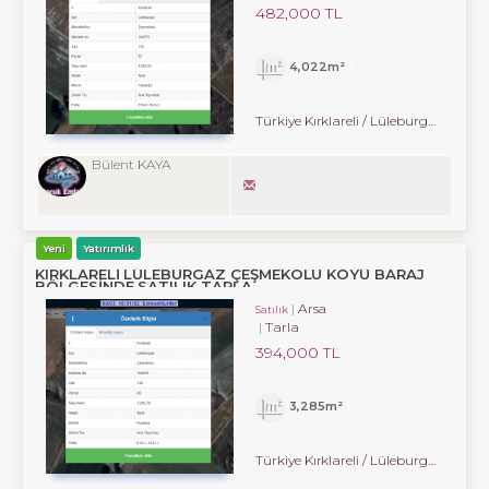
482,000 TL
4,022m²
Türkiye Kırklareli / Lüleburgaz
/ Çe
Bülent KAYA
Yeni
Yatırımlık
KIRKLARELİ LÜLEBURGAZ ÇEŞMEKOLU KÖYÜ BARAJ
BÖLGESİNDE SATILIK TARLA.
Arsa
Satılık
Tarla
394,000 TL
3,285m²
Türkiye Kırklareli / Lüleburgaz
/ Çe