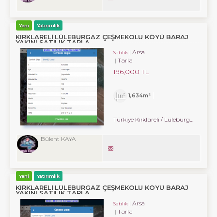
Yeni
Yatırımlık
KIRKLARELİ LÜLEBURGAZ ÇEŞMEKOLU KÖYÜ BARAJ
YAKINI SATILIK TARLA
Arsa
Satılık
Tarla
196,000 TL
1,634m²
Türkiye Kırklareli / Lüleburgaz
/ Çe
Bülent KAYA
Yeni
Yatırımlık
KIRKLARELİ LÜLEBURGAZ ÇEŞMEKOLU KÖYÜ BARAJ
YAKINI SATILIK TARLA
Arsa
Satılık
Tarla