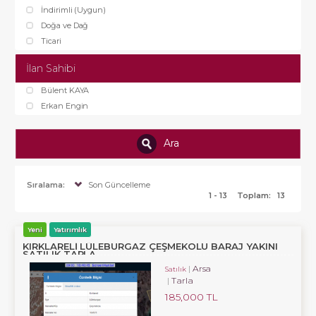
İndirimli (Uygun)
Doğa ve Dağ
Ticari
İlan Sahibi
Bülent KAYA
Erkan Engin
Ara
Sıralama:
Son Güncelleme
1 - 13
Toplam:
13
Yeni
Yatırımlık
KIRKLARELİ LÜLEBURGAZ ÇEŞMEKOLU BARAJ YAKINI
SATILIK TARLA
Arsa
Satılık
Tarla
185,000 TL