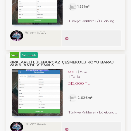
1,551m²
Türkiye Kırklareli / Lüleburgaz
/ Çe
Bülent KAYA
Yeni
Yatırımlık
KIRKLARELİ LÜLEBURGAZ ÇEŞMEKOLU KÖYÜ BARAJ
YAKINI SATILIK TARLA
Arsa
Satılık
Tarla
315,000 TL
2,626m²
Türkiye Kırklareli / Lüleburgaz
/ Çe
Bülent KAYA