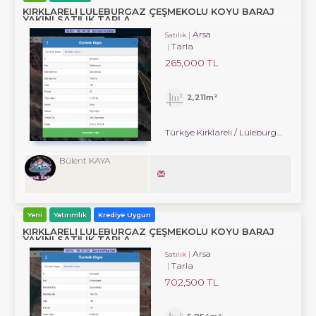
KIRKLARELİ LÜLEBURGAZ ÇEŞMEKOLU KÖYÜ BARAJ
YAKINI SATILIK TARLA
Arsa
Satılık
Tarla
265,000 TL
2,211m²
Türkiye Kırklareli / Lüleburgaz
/ Çe
Bülent KAYA
Yeni
Yatırımlık
Krediye Uygun
KIRKLARELİ LÜLEBURGAZ ÇEŞMEKOLU KÖYÜ BARAJ
YAKINI SATILIK TARLA
Arsa
Satılık
Tarla
702,500 TL