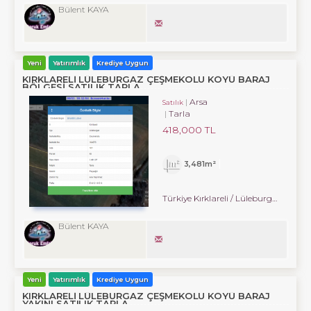
Bülent KAYA
Yeni
Yatırımlık
Krediye Uygun
KIRKLARELİ LÜLEBURGAZ ÇEŞMEKOLU KÖYÜ BARAJ
BÖLGESİ SATILIK TARLA.
Arsa
Satılık
Tarla
418,000 TL
3,481m²
Türkiye Kırklareli / Lüleburgaz
/ Çe
Bülent KAYA
Yeni
Yatırımlık
Krediye Uygun
KIRKLARELİ LÜLEBURGAZ ÇEŞMEKOLU KÖYÜ BARAJ
YAKINI SATILIK TARLA