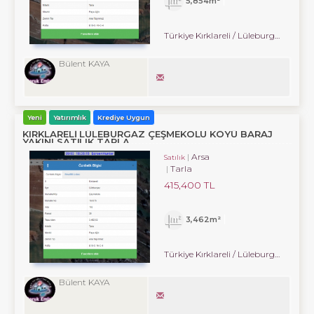
5,854m²
Türkiye Kırklareli / Lüleburgaz
/ Çe
Bülent KAYA
Yeni
Yatırımlık
Krediye Uygun
KIRKLARELİ LÜLEBURGAZ ÇEŞMEKOLU KÖYÜ BARAJ
YAKINI SATILIK TARLA
Arsa
Satılık
Tarla
415,400 TL
3,462m²
Türkiye Kırklareli / Lüleburgaz
/ Çe
Bülent KAYA