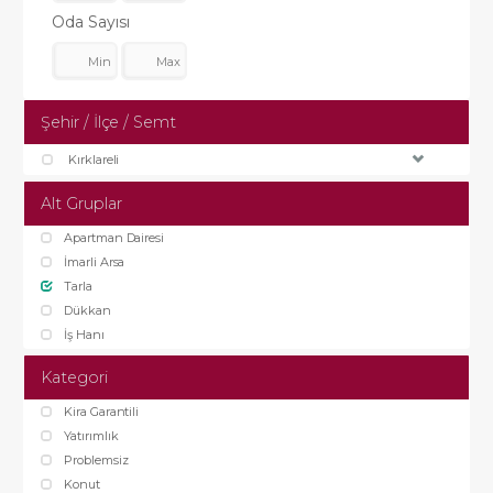
Oda Sayısı
Şehir / İlçe / Semt
Kırklareli
Alt Gruplar
Apartman Dairesi
İmarli Arsa
Tarla
Dükkan
İş Hanı
Kategori
Kira Garantili
Yatırımlık
Problemsiz
Konut