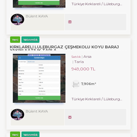
Türkiye Kırklareli / Lüleburgaz
/ Çe
Bülent KAYA
Yeni
Yatırımlık
KIRKLARELİ LÜLEBURGAZ ÇEŞMEKOLU KÖYÜ BARAJ
YAKINI SATILIK TARLA
Arsa
Satılık
Tarla
949,000 TL
7,906m²
Türkiye Kırklareli / Lüleburgaz
/ Çe
Bülent KAYA
Yeni
Yatırımlık