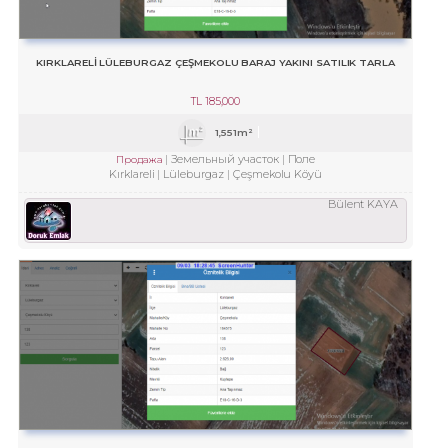
KIRKLARELİ LÜLEBURGAZ ÇEŞMEKOLU BARAJ YAKINI SATILIK TARLA
TL
185,000
1,551m²
Земельный участок
Поле
Продажа
Kırklareli
Lüleburgaz
Çeşmekolu Köyü
Bülent KAYA