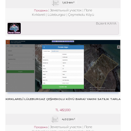
1,634m²
Земельный участок
Поле
Продажа
Kırklareli
Lüleburgaz
Çeşmekolu Köyü
Bülent KAYA
KIRKLARELİ LÜLEBURGAZ ÇEŞMEKOLU KÖYÜ BARAJ YAKINI SATILIK TARLA
TL
482,000
4,022m²
Земельный участок
Поле
Продажа