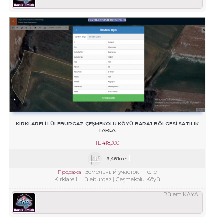
KIRKLARELİ LÜLEBURGAZ ÇEŞMEKOLU KÖYÜ BARAJ BÖLGESİ SATILIK
TARLA.
TL
418,000
3,481m²
Земельный участок
Поле
Продажа
Kırklareli
Lüleburgaz
Çeşmekolu Köyü
Bülent KAYA