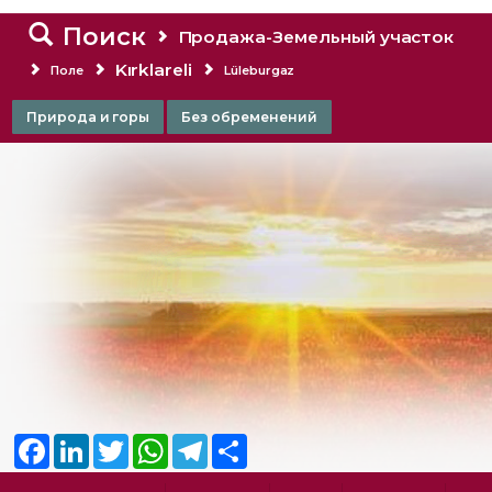
Поиск
Продажа-Земельный участок
Kırklareli
Поле
Lüleburgaz
Природа и горы
Без обременений
Facebook
LinkedIn
Twitter
WhatsApp
Telegram
Share