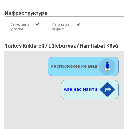
Инфраструктура
Земельные
Автотрасса
участки
открыта
Turkey Kırklareli / Lüleburgaz
/ Hamitabat Köyü
Расположение Вид
Как нас найти