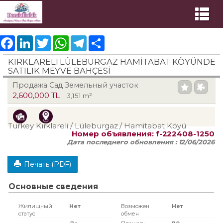
Facebook
LinkedIn
Twitter
WhatsApp
Telegram
Share
KIRKLARELİ LÜLEBURGAZ HAMİTABAT KÖYÜNDE
SATILIK MEYVE BAHÇESİ
Продажа Сад Земельный участок
2,600,000 TL
3,151 m²
Turkey Kırklareli / Lüleburgaz
/ Hamitabat Köyü
Номер объявления:
f-222408-1250
Дата последнего обновления :
12/06/2026
Печать (PDF)
Основные сведения
Жилищный
Нет
Возможен
Нет
статус
обмен