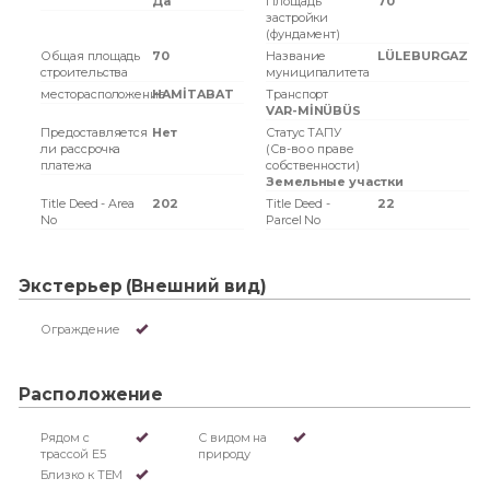
Да
Площадь
70
застройки
(фундамент)
Общая площадь
70
Название
LÜLEBURGAZ
строительства
муниципалитета
месторасположение
HAMİTABAT
Транспорт
VAR-MİNÜBÜS
Предоставляется
Нет
Статус ТАПУ
ли рассрочка
(Св-во о праве
платежа
собственности)
Земельные участки
Title Deed - Area
202
Title Deed -
22
No
Parcel No
Экстерьер (Внешний вид)
Ограждение
Расположение
Рядом с
С видом на
трассой Е5
природу
Близко к TEM