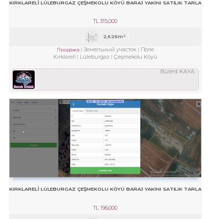
KIRKLARELİ LÜLEBURGAZ ÇEŞMEKOLU KÖYÜ BARAJ YAKINI SATILIK TARLA
TL
315,000
2,626m²
Земельный участок
Поле
Продажа
Kırklareli
Lüleburgaz
Çeşmekolu Köyü
Bülent KAYA
KIRKLARELİ LÜLEBURGAZ ÇEŞMEKOLU KÖYÜ BARAJ YAKINI SATILIK TARLA
TL
196,000