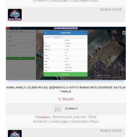
Kırklareli
Lüleburgaz
Çeşmekolu Köyü
Bülent KAYA
KIRKLARELİ LÜLEBURGAZ ÇEŞMEKOLU KÖYÜ BARAJ BÖLGESİNDE SATILIK
TARLA.
TL
394,000
3,285m²
Земельный участок
Поле
Продажа
Kırklareli
Lüleburgaz
Çeşmekolu Köyü
Bülent KAYA