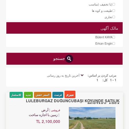
(با تخفیف (مناسب
طبیعت و کوه ها
تجاری
مالک آگهی
Bülent KAYA
Erkan Engin
جستجو
آخرین تاریخ به روز رسانی
مرتب کردن بر اساس:
1 - 1
کل:
1
مبرم
فرصت
السعر خفض
جدید
للاستثمار
LÜLEBURGAZ DÜĞÜNCÜBAŞI KÖYÜNDE SATILIK
MÜSTAKIL ARSA
أرض
فروشی
زمین با اجازه ساخت
2,100,000 TL