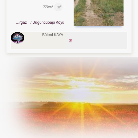
770m²
Turkey Kırklareli / Lüleburgaz
/ Düğüncübaşı Köyü
Bülent KAYA