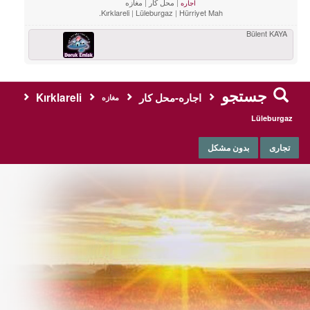
محل کار
مغازه
اجاره
Kırklareli
Lüleburgaz
Hürriyet Mah.
Bülent KAYA
جستجو
اجاره-محل کار
Kırklareli
مغازه
Lüleburgaz
تجاری
بدون مشکل