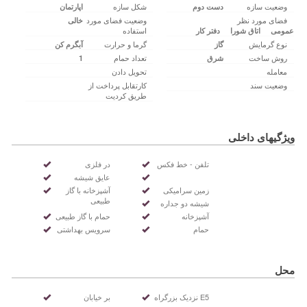
وضعیت سازه
شکل سازه
دست دوم
اپارتمان
فضای مورد نظر
وضعیت فضای مورد
خالی‌
استفاده
عمومی
اتاق شورا
دفتر کار
نوع گرمایش
گرما و حرارت
گاز
آبگرم کن
روش ساخت
تعداد حمام
شرق
1
معامله
تحویل دادن
وضعیت سند
کارتقابل پرداخت از
طریق کردیت
ویژگیهای داخلی
تلفن - خط فکس
در فلزی
عایق شیشه
زمین سرامیکی
آشپزخانه با گاز
طبیعی
شیشه دو جداره
آشپزخانه
حمام با گاز طبیعی
حمام
سرویس بهداشتی
محل
E5 نزدیک بزرگراه
بر خیابان