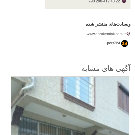
+90 288-412 43 22
وبسایت‌های منتشر شده
www.dorukemlak.com.tr
port724
آگهی های مشابه