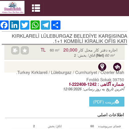
ebook
LinkedIn
Twitter
WhatsApp
Telegram
Share
KIRKLARELİ LÜLEBURGAZ BELEDİYE KARŞISINDA
1+1 KOMBİLİ KİRALIK OFİS KATI.
20,000 TL
اجاره دفتر کار محل کار
60 m²
60 m²
(Net)
/
اتاق/ بخش: 2
Turkey Kırklareli / Lüleburgaz
/ Cumhuriyet
/ Özerler Mah.
Fındıklı Sokak 39750
شماره آگاهی‌ :
f-222408-1242
آخرین تاریخ به روز رسانی:
12/06/2026
پرینت (PDF)
اطلاعات اصلی
فضای سرپوشیده
اتاق/ بخش
2
60