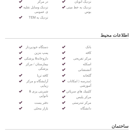
نزدیک اتوبان
در مرکز
نزدیک به خط مینی
نزدیک وسایل نقلیه
بوس
ی عمومی
نزدیک به TEM
اطلاعات محیط
بانک
دستگاه خودپرداز
کافه
پمپ بنزین
مرکز تفریحی
داروخانه& پزشکی
اسکله
بیمارستان / مرکز
پزشکی
آتشنشانی
گلخانه
کافه تریا
(مدرسه ( امکانات
آرایشگاه و مرکز
آموزشی
زیبایی
كلينيك هاي سرپائي
شیرینی پزی &
نانوایی
مرکز پلیس
مرکز تندرستی
دفتر پست
دانشگاه
بازار محلی
ساختمان