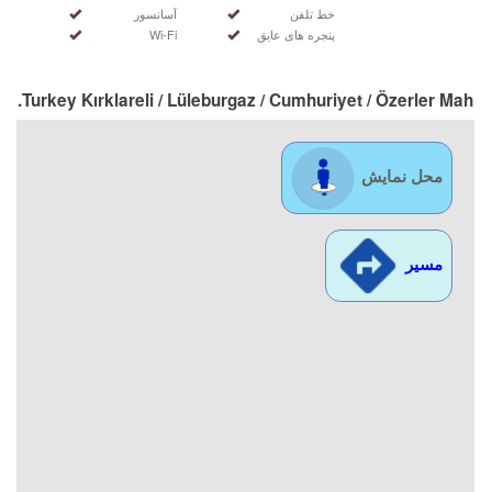
خط تلفن
آسانسور
پنجره های عایق
Wi-Fi
Turkey Kırklareli / Lüleburgaz
/ Cumhuriyet
/ Özerler Mah.
محل نمایش
مسیر