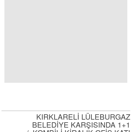
KIRKLARELİ LÜLEBURGAZ
BELEDİYE KARŞISINDA 1+1