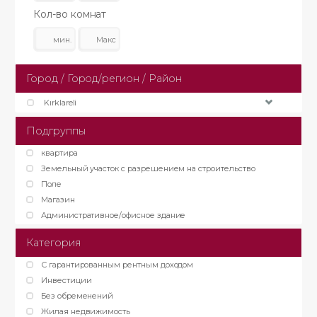
Кол-во комнат
Город / Город/регион / Район
Kırklareli
Подгруппы
квартира
Земельный участок с разрешением на строительство
Поле
Магазин
Административное/офисное здание
Категория
С гарантированным рентным доходом
Инвестиции
Без обременений
Жилая недвижимость