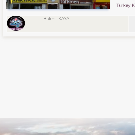
Turkey Kı
Bülent KAYA