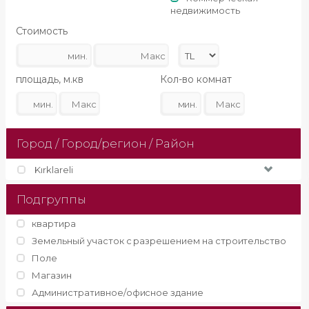
недвижимость
Стоимость
площадь, м.кв
Кол-во комнат
Город / Город/регион / Район
Kırklareli
Подгруппы
квартира
Земельный участок с разрешением на строительство
Поле
Магазин
Административное/офисное здание