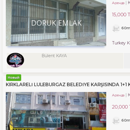
Аренда
15,000 
60m
Turkey Kı
Bülent KAYA
Новый
KIRKLARELİ LÜLEBURGAZ BELEDİYE KARŞISINDA 1+1 K
Аренда
20,000 
60m