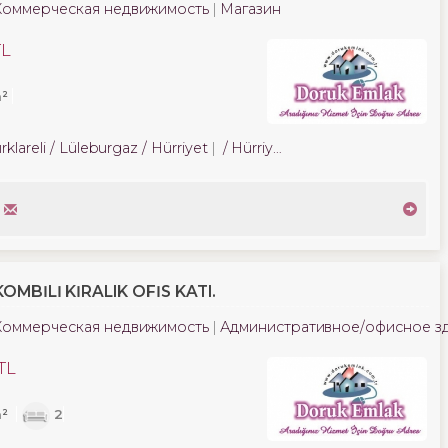
Коммерческая недвижимость
Магазин
TL
²
rklareli / Lüleburgaz
/ Hürriyet
/ Hürriyet Mah.
OMBİLİ KİRALIK OFİS KATI.
Коммерческая недвижимость
Административное/офисное з
TL
²
2