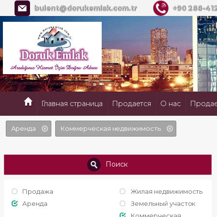
bulent@dorukemlak.com.tr
+90 288-412
Главная страница
Продается
О нас
Продае
Аренда
Коммерческая недвижимость
Поиск
Продажа
Жилая недвижимость
Аренда
Земельный участок
Коммерческая