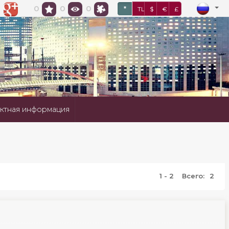
0
0
0
*
TL
$
€
£
ктная информация
1 - 2
Всего:
2