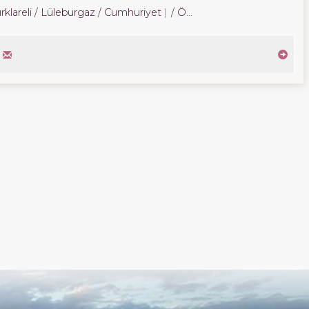
rklareli / Lüleburgaz
/ Cumhuriyet
/ Özerler Mah.