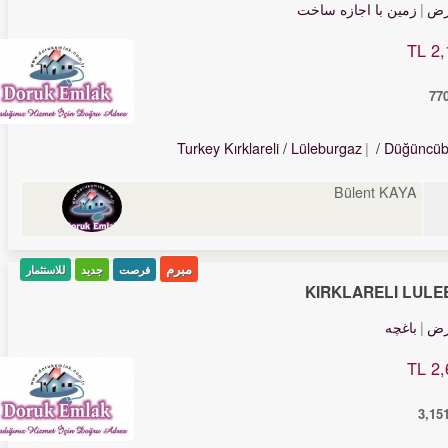
رض
زمین با اجازه ساخت
2,
Turkey Kırklareli / Lüleburgaz
/ Düğüncüb
Bülent KAYA
مبرم
فرصت
جدید
للاستثمار
KIRKLARELİ LÜLE
رض
باغچه
2,