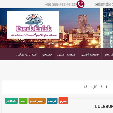
+90 288-412 43 22
bulent@do
فروش
صفحه اصلی
صفحه اصلی
جستجو
اطلاعات تماس
1 - 15
کل:
15
مبرم
فرصت
السعر خفض
جدید
للاستثمار
LÜLEBUR