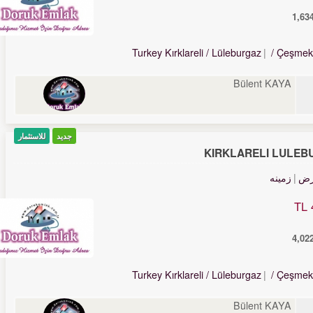
Turkey Kırklareli / Lüleburgaz
/ Çeşmek
Bülent KAYA
جدید
للاستثمار
KIRKLARELİ LÜLEB
رض
زمینه
Turkey Kırklareli / Lüleburgaz
/ Çeşmek
Bülent KAYA