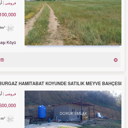
أ
فروشی
100,000 TL
770m²
aşı Köyü
BURGAZ HAMİTABAT KÖYÜNDE SATILIK MEYVE BAHÇESİ
أ
فروشی
600,000 TL
3,151m²