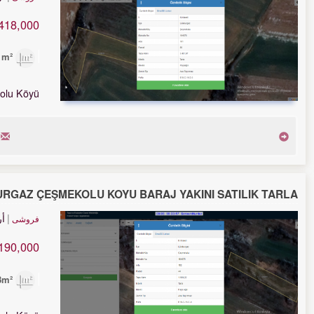
418,000 TL
3,481m²
olu Köyü
URGAZ ÇEŞMEKOLU KÖYÜ BARAJ YAKINI SATILIK TARLA
أ
فروشی
190,000 TL
1,588m²