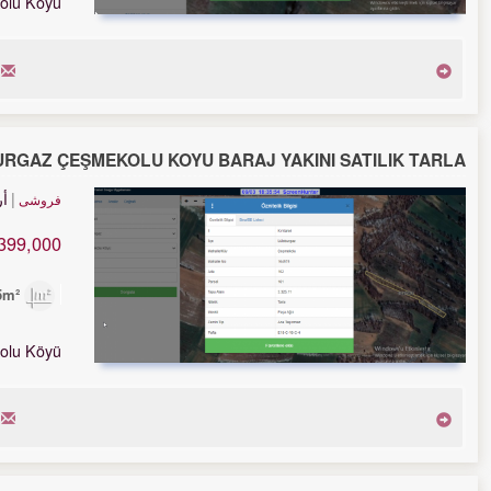
olu Köyü
URGAZ ÇEŞMEKOLU KÖYÜ BARAJ YAKINI SATILIK TARLA
أ
فروشی
399,000 TL
3,325m²
olu Köyü