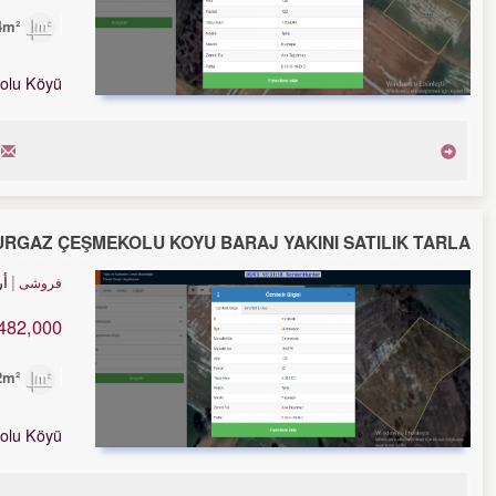
1,634m²
olu Köyü
URGAZ ÇEŞMEKOLU KÖYÜ BARAJ YAKINI SATILIK TARLA
أ
فروشی
482,000 TL
4,022m²
olu Köyü