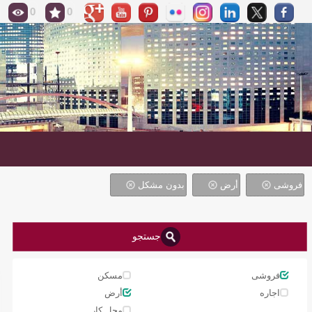
0
0
فروشی
أرض
بدون مشکل
جستجو
فروشی
مسکن
اجاره
أرض
محل کار