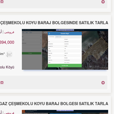
ÇEŞMEKOLU KÖYÜ BARAJ BÖLGESİNDE SATILIK TARLA.
أ
فروشی
394,000 TL
3,285m²
olu Köyü
AZ ÇEŞMEKOLU KÖYÜ BARAJ BÖLGESİ SATILIK TARLA.
أ
فروشی