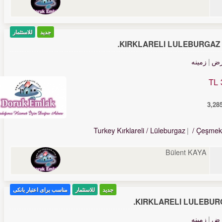
جدید
للاستثمار
KIRKLARELİ LÜLEBURGAZ 
رض
زمینه
Turkey Kırklareli / Lüleburgaz
/ Çeşmek
Bülent KAYA
جدید
للاستثمار
مناسب برای اعتبار بانکی
KIRKLARELİ LÜLEBURG
رض
زمینه