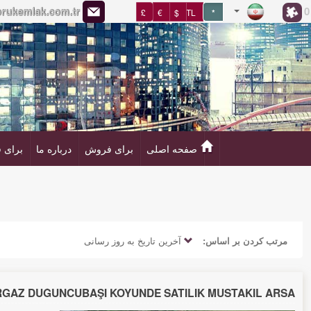
0
rukemlak.com.tr
£
€
$
TL
*
صفحه اصلی
برای فروش
درباره‌ ما
برای 
مرتب کردن بر اساس:
آخرین تاریخ به روز رسانی
GAZ DÜĞÜNCÜBAŞI KÖYÜNDE SATILIK MÜSTAKIL ARSA