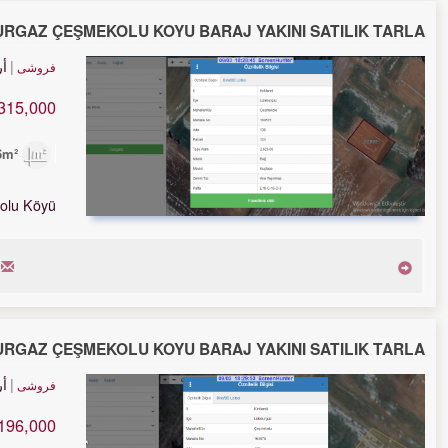
URGAZ ÇEŞMEKOLU KÖYÜ BARAJ YAKINI SATILIK TARLA
أ
فروشی
315,000 TL
2,626m²
olu Köyü
URGAZ ÇEŞMEKOLU KÖYÜ BARAJ YAKINI SATILIK TARLA
أ
فروشی
196,000 TL