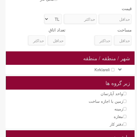
قیمت
مساحت
تعداد اتاق
شهر / منطقه / منطقه
Kırklareli
زیر گروه ها
واحد آپارتمان
زمین با اجازه ساخت
زمینه
مغازه
دفتر کار