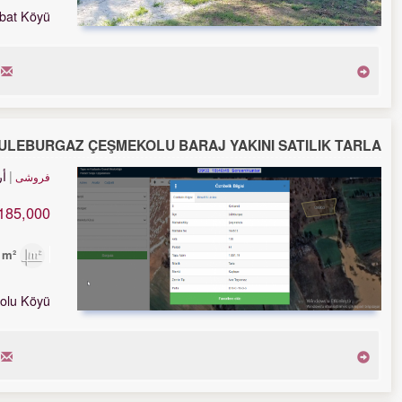
bat Köyü
LÜLEBURGAZ ÇEŞMEKOLU BARAJ YAKINI SATILIK TARLA
أ
فروشی
185,000 TL
1,551m²
olu Köyü