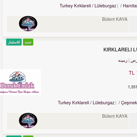
Turkey Kırklareli / Lüleburgaz
/ Hamita
Bülent KAYA
جدید
للاستثمار
KIRKLARELİ 
رض
زمینه
Turkey Kırklareli / Lüleburgaz
/ Çeşmek
Bülent KAYA