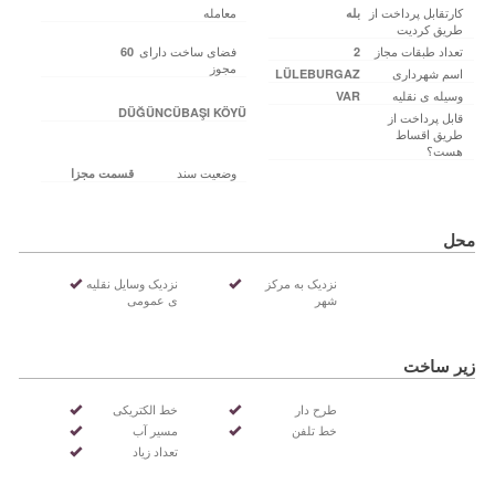
کارتقابل پرداخت از
معامله
بله
طریق کردیت
تعداد طبقات مجاز
فضای ساخت دارای
60
2
مجوز
اسم شهرداری
LÜLEBURGAZ
وسیله ی نقلیه
VAR
DÜĞÜNCÜBAŞI KÖYÜ
قابل پرداخت از
طریق اقساط
هست؟
وضعیت سند
قسمت مجزا
محل
نزدیک به مرکز
نزدیک وسایل نقلیه
شهر
ی عمومی
زیر ساخت
طرح دار
خط الکتریکی
خط تلفن
مسیر آب
تعداد زیاد