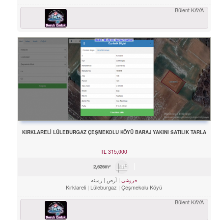
Bülent KAYA
KIRKLARELİ LÜLEBURGAZ ÇEŞMEKOLU KÖYÜ BARAJ YAKINI SATILIK TARLA
TL
315,000
2,626m²
أرض
زمینه
فروشی
Kırklareli
Lüleburgaz
Çeşmekolu Köyü
Bülent KAYA