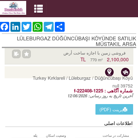
ebook
LinkedIn
Twitter
WhatsApp
Telegram
Share
LÜLEBURGAZ DÜĞÜNCÜBAŞI KÖYÜNDE SATILIK
MÜSTAKIL ARSA
فروشی زمین با اجازه ساخت أرض
2,100,000 TL
770 m²
Turkey Kırklareli / Lüleburgaz
/ Düğüncübaşı Köyü
null 39752
شماره آگاهی‌ :
f-222408-1225
آخرین تاریخ به روز رسانی:
12/06/2026
پرینت (PDF)
اطلاعات اصلی
مشارکت در ساخت
وضعیت اسکان
بله