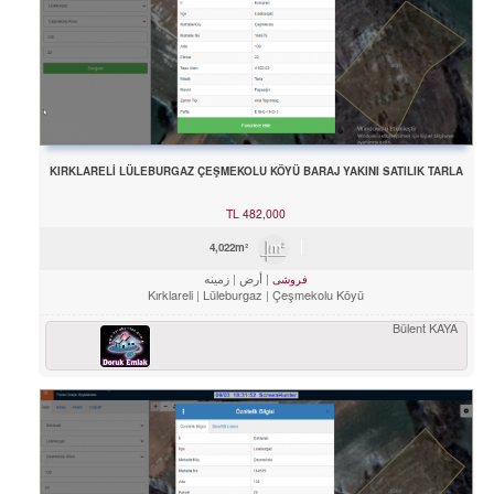
KIRKLARELİ LÜLEBURGAZ ÇEŞMEKOLU KÖYÜ BARAJ YAKINI SATILIK TARLA
TL
482,000
4,022m²
أرض
زمینه
فروشی
Kırklareli
Lüleburgaz
Çeşmekolu Köyü
Bülent KAYA