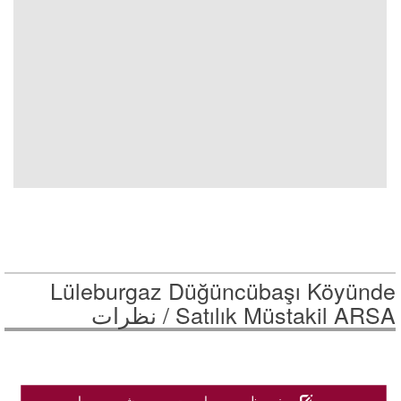
Lüleburgaz Düğüncübaşı Köyünde
Satılık Müstakil ARSA /
نظرات
نظرات شما