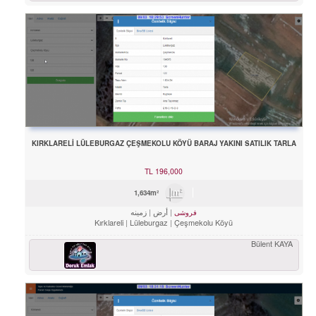
KIRKLARELİ LÜLEBURGAZ ÇEŞMEKOLU KÖYÜ BARAJ YAKINI SATILIK TARLA
TL
196,000
1,634m²
أرض
زمینه
فروشی
Kırklareli
Lüleburgaz
Çeşmekolu Köyü
Bülent KAYA