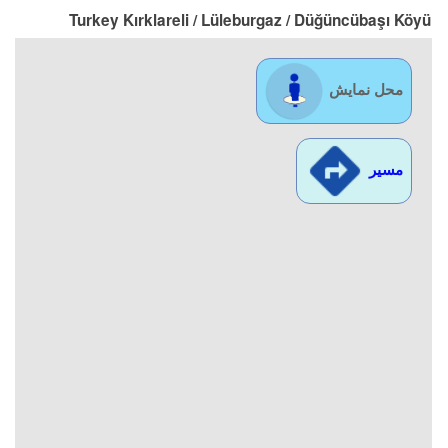
Turkey Kırklareli / Lüleburgaz
/ Düğüncübaşı Köyü
محل نمایش
مسیر