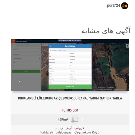
port724
آگهی های مشابه
KIRKLARELİ LÜLEBURGAZ ÇEŞMEKOLU BARAJ YAKINI SATILIK TARLA
TL
185,000
1,551m²
أرض
زمینه
فروشی
Kırklareli
Lüleburgaz
Çeşmekolu Köyü