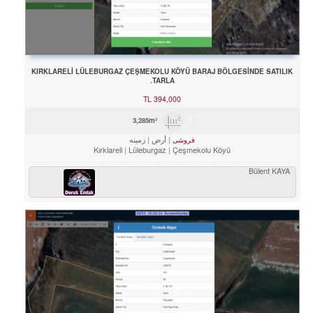
KIRKLARELİ LÜLEBURGAZ ÇEŞMEKOLU KÖYÜ BARAJ BÖLGESİNDE SATILIK
TARLA.
TL
394,000
3,285m²
أرض
زمینه
فروشی
Kırklareli
Lüleburgaz
Çeşmekolu Köyü
Bülent KAYA