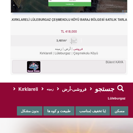
KIRKLARELİ LÜLEBURGAZ ÇEŞMEKOLU KÖYÜ BARAJ BÖLGESİ SATILIK TARLA.
TL
418,000
3,481m²
أرض
زمینه
فروشی
Kırklareli
Lüleburgaz
Çeşmekolu Köyü
Bülent KAYA
جستجو
فروشی-أرض
Kırklareli
زمینه
Lüleburgaz
مسکن
(با تخفیف (مناسب
طبیعت و کوه ها
بدون مشکل